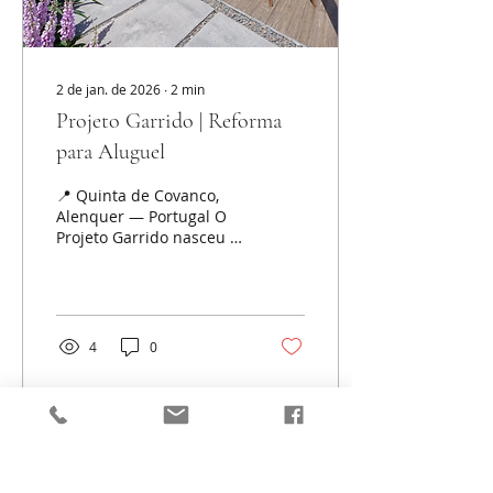
uma base arquitetônica
bem resolvida, porém
ainda distante da
percepção do...
2 de jan. de 2026
∙
2
min
Projeto Garrido | Reforma
para Aluguel
📍 Quinta de Covanco,
Alenquer — Portugal O
Projeto Garrido nasceu a
partir de uma casa rural
antiga, inserida em um
contexto agrícola,
cercada por plantações e
edificações de apoio à
4
0
fazenda. O imóvel
apresentava
compartimentação
precária, estrutura
interna obsoleta e
nenhum aproveitamento
funcional adequado para