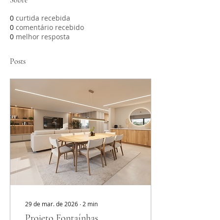
Sobre
0
curtida recebida
0
comentário recebido
0
melhor resposta
Posts
29 de mar. de 2026
∙
2
min
Projeto Fontaínhas