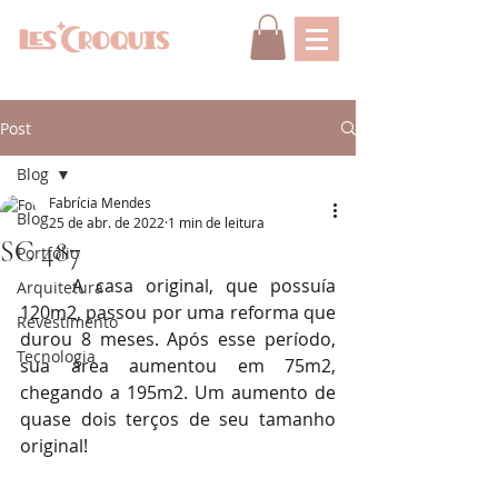
Post
Blog
Fabrícia Mendes
Blog
25 de abr. de 2022
1 min de leitura
SC 487
Portfólio
	A casa original, que possuía 
Arquitetura
120m2, passou por uma reforma que 
Revestimento
durou 8 meses. Após esse período, 
Tecnologia
sua área aumentou em 75m2, 
chegando a 195m2. Um aumento de 
quase dois terços de seu tamanho 
original!